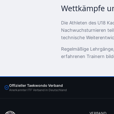
Wettkämpfe u
Die Athleten des U18 Ka
Nachwuchsturnieren teil
technische Weiterentwic
Regelmäßige Lehrgänge, 
erfahrenen Trainern bild
Offizieller Taekwondo Verband
Anerkannter ITF Verband in Deutschland
VERBAND