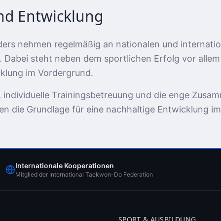
nd Entwicklung
ders nehmen regelmäßig an nationalen und internati
. Dabei steht neben dem sportlichen Erfolg vor allem
klung im Vordergrund.
individuelle Trainingsbetreuung und die enge Zusam
en die Grundlage für eine nachhaltige Entwicklung im
Internationale Kooperationen
Mitglied der International Taekwon-Do Federation
SPORT & AUSBILDUNG