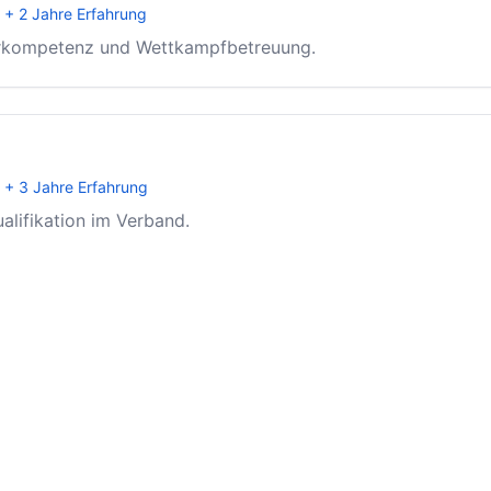
 + 2 Jahre Erfahrung
erkompetenz und Wettkampfbetreuung.
 + 3 Jahre Erfahrung
alifikation im Verband.
halte
idaktik
Technikanalyse und Korre
Sportmedizinische Grund