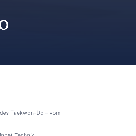
o
he des Taekwon-Do – vom
indet Technik,