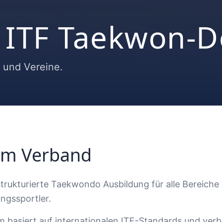
 ITF Taekwon-D
r und Vereine.
im Verband
 strukturierte Taekwondo Ausbildung für alle Bereic
ungssportler.
 basiert auf internationalen ITF-Standards und verb